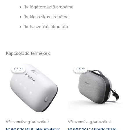
1× légáteresztő arcpárna
1× klasszikus arcpárna
1× használati útmutató
Kapcsolódó termékek
Original
Current
Original
Current
price
price
price
price
Sale!
Sale!
Sale!
Sale!
was:
is:
was:
is:
18
16
20
18
990 Ft.
990 Ft.
990 Ft.
990 Ft.
VR szemüveg tartozékok
VR szemüveg tartozékok
BOBOVR B100 akkumulátor
BOBOVR C3 hordozható