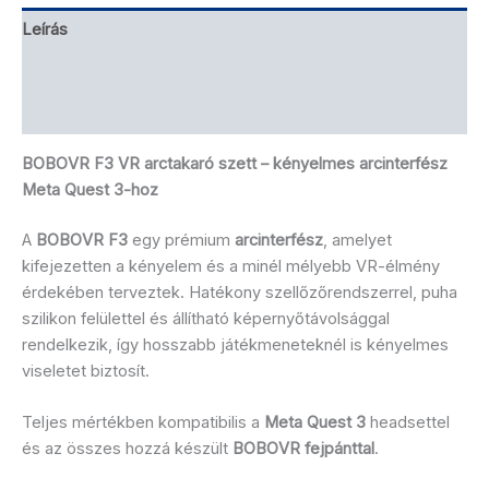
Leírás
Brand
Vélemények (1)
BOBOVR F3 VR arctakaró szett – kényelmes arcinterfész
Meta Quest 3-hoz
A
BOBOVR F3
egy prémium
arcinterfész
, amelyet
kifejezetten a kényelem és a minél mélyebb VR-élmény
érdekében terveztek. Hatékony szellőzőrendszerrel, puha
szilikon felülettel és állítható képernyőtávolsággal
rendelkezik, így hosszabb játékmeneteknél is kényelmes
viseletet biztosít.
Teljes mértékben kompatibilis a
Meta Quest 3
headsettel
és az összes hozzá készült
BOBOVR fejpánttal
.