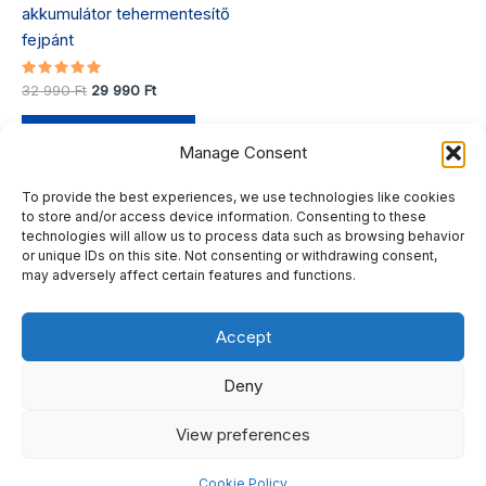
akkumulátor tehermentesítő
fejpánt
Értékelés:
32 990
Ft
29 990
Ft
5.00
/ 5
Kosárba teszem
Manage Consent
To provide the best experiences, we use technologies like cookies
to store and/or access device information. Consenting to these
technologies will allow us to process data such as browsing behavior
or unique IDs on this site. Not consenting or withdrawing consent,
may adversely affect certain features and functions.
Adatkezelési tájékoztató
Általános Szerződési Feltételek (ÁSZF)
Accept
Deny
View preferences
Copyright © 2026 AiPlanLab Store | Powered by
Astra
WordPress Theme
Cookie Policy