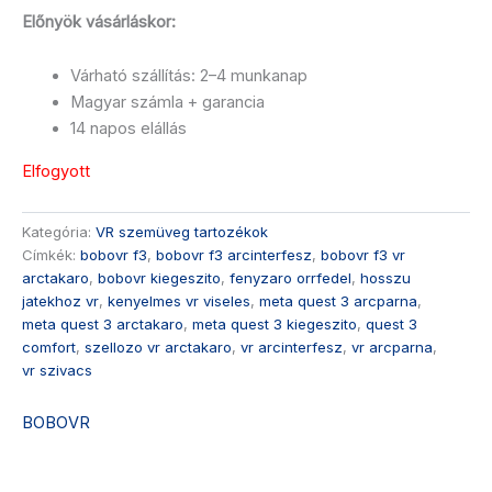
Előnyök vásárláskor:
Várható szállítás: 2–4 munkanap
Magyar számla + garancia
14 napos elállás
Elfogyott
Kategória:
VR szemüveg tartozékok
Címkék:
bobovr f3
,
bobovr f3 arcinterfesz
,
bobovr f3 vr
arctakaro
,
bobovr kiegeszito
,
fenyzaro orrfedel
,
hosszu
jatekhoz vr
,
kenyelmes vr viseles
,
meta quest 3 arcparna
,
meta quest 3 arctakaro
,
meta quest 3 kiegeszito
,
quest 3
comfort
,
szellozo vr arctakaro
,
vr arcinterfesz
,
vr arcparna
,
vr szivacs
BOBOVR