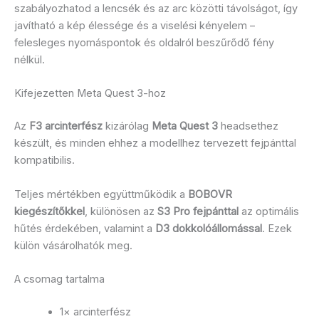
szabályozhatod a lencsék és az arc közötti távolságot, így
javítható a kép élessége és a viselési kényelem –
felesleges nyomáspontok és oldalról beszűrődő fény
nélkül.
Kifejezetten Meta Quest 3-hoz
Az
F3 arcinterfész
kizárólag
Meta Quest 3
headsethez
készült, és minden ehhez a modellhez tervezett fejpánttal
kompatibilis.
Teljes mértékben együttműködik a
BOBOVR
kiegészítőkkel
, különösen az
S3 Pro fejpánttal
az optimális
hűtés érdekében, valamint a
D3 dokkolóállomással
. Ezek
külön vásárolhatók meg.
A csomag tartalma
1× arcinterfész