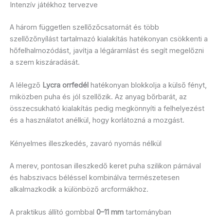
Intenzív játékhoz tervezve
A három független szellőzőcsatornát és több
szellőzőnyílást tartalmazó kialakítás hatékonyan csökkenti a
hőfelhalmozódást, javítja a légáramlást és segít megelőzni
a szem kiszáradását.
A lélegző
Lycra orrfedél
hatékonyan blokkolja a külső fényt,
miközben puha és jól szellőzik. Az anyag bőrbarát, az
összecsukható kialakítás pedig megkönnyíti a felhelyezést
és a használatot anélkül, hogy korlátozná a mozgást.
Kényelmes illeszkedés, zavaró nyomás nélkül
A merev, pontosan illeszkedő keret puha szilikon párnával
és habszivacs béléssel kombinálva természetesen
alkalmazkodik a különböző arcformákhoz.
A praktikus állító gombbal
0–11 mm
tartományban