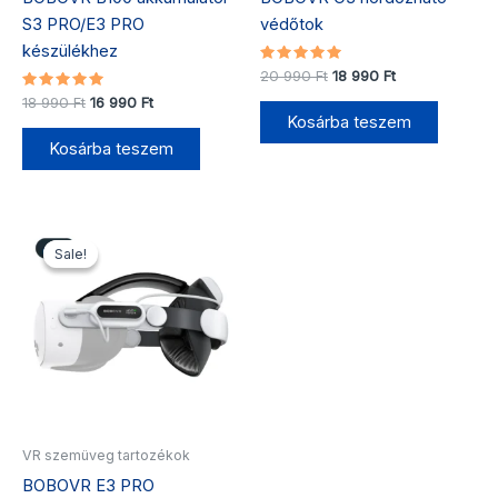
S3 PRO/E3 PRO
védőtok
készülékhez
Értékelés:
20 990
Ft
18 990
Ft
5.00
Értékelés:
/ 5
18 990
Ft
16 990
Ft
5.00
Kosárba teszem
/ 5
Kosárba teszem
Original
Current
price
price
Sale!
Sale!
was:
is:
32
29
990 Ft.
990 Ft.
VR szemüveg tartozékok
BOBOVR E3 PRO