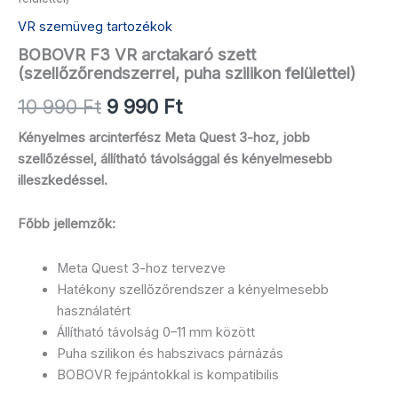
VR szemüveg tartozékok
BOBOVR F3 VR arctakaró szett
(szellőzőrendszerrel, puha szilikon felülettel)
10 990
Ft
9 990
Ft
Kényelmes arcinterfész Meta Quest 3-hoz, jobb
szellőzéssel, állítható távolsággal és kényelmesebb
illeszkedéssel.
Főbb jellemzők:
Meta Quest 3-hoz tervezve
Hatékony szellőzőrendszer a kényelmesebb
használatért
Állítható távolság 0–11 mm között
Puha szilikon és habszivacs párnázás
BOBOVR fejpántokkal is kompatibilis