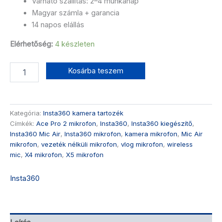
Várható szállítás: 2–4 munkanap
Magyar számla + garancia
14 napos elállás
Elérhetőség:
4 készleten
Kosárba teszem
Kategória:
Insta360 kamera tartozék
Címkék:
Ace Pro 2 mikrofon
,
Insta360
,
Insta360 kiegészítő
,
Insta360 Mic Air
,
Insta360 mikrofon
,
kamera mikrofon
,
Mic Air
mikrofon
,
vezeték nélküli mikrofon
,
vlog mikrofon
,
wireless
mic
,
X4 mikrofon
,
X5 mikrofon
Insta360