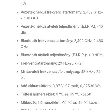
uW
Vezeték nélküli frekvenciatartomány:
2,402 GHz–
2,480 GHz
Vezeték nélküli átviteli teljesítmény (E.I.R.P.):
<10
dBm
Bluetooth frekvenciatartomány:
2,402 GHz–2,480
GHz
Bluetooth átviteli teljesítmény (E.I.R.P.):
<10 dBm
Frekvenciatartomány:
20 Hz–20 kHz
Mintavételi frekvencia / bitmélység:
48 kHz / 24
bit
Adó akkumulátora:
3,87 V, 97 mAh, 0,37539 Wh
Töltési hőmérséklet:
0 °C és 45 °C között
Működési hőmérséklet:
-10 °C és 45 °C között