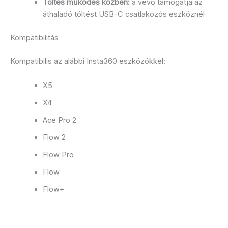
Töltés működés közben:
a vevő támogatja az
áthaladó töltést USB-C csatlakozós eszköznél
Kompatibilitás
Kompatibilis az alábbi Insta360 eszközökkel:
X5
X4
Ace Pro 2
Flow 2
Flow Pro
Flow
Flow+