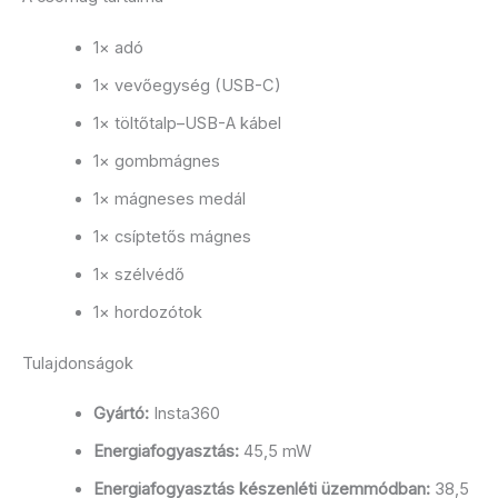
1× adó
1× vevőegység (USB-C)
1× töltőtalp–USB-A kábel
1× gombmágnes
1× mágneses medál
1× csíptetős mágnes
1× szélvédő
1× hordozótok
Tulajdonságok
Gyártó:
Insta360
Energiafogyasztás:
45,5 mW
Energiafogyasztás készenléti üzemmódban:
38,5