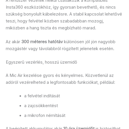
A rendszer vezeték nélkül csatlakozik a kompatibilis
Insta360 eszközökhöz, így gyorsan bevethető, és nincs
szükség bonyolult kábelezésre. A stabil kapcsolat lehetővé
teszi, hogy felvétel közben szabadabban mozogj,
miközben a hang tiszta és megbízható marad.
Az akár
300 méteres hatótáv
különösen jól jön nagyobb
mozgástér vagy távolabbról rögzített jelenetek esetén.
Egyszerű vezérlés, hosszú üzemidő
A Mic Air kezelése gyors és kényelmes. Közvetlenül az
adóról vezérelheted a legfontosabb funkciókat, például:
a felvétel indítását
a zajcsökkentést
a mikrofon némítását
A beépített akkumulátor akár
10 óra üzemidőt
is biztosíthat,