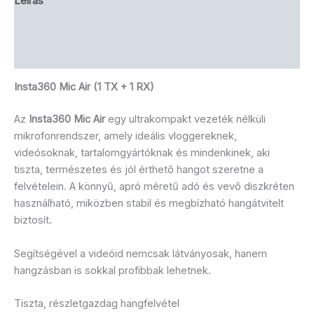
Leírás
Brand
Vélemények (1)
Insta360 Mic Air (1 TX + 1 RX)
Az
Insta360 Mic Air
egy ultrakompakt vezeték nélküli
mikrofonrendszer, amely ideális vloggereknek,
videósoknak, tartalomgyártóknak és mindenkinek, aki
tiszta, természetes és jól érthető hangot szeretne a
felvételein. A könnyű, apró méretű adó és vevő diszkréten
használható, miközben stabil és megbízható hangátvitelt
biztosít.
Segítségével a videóid nemcsak látványosak, hanem
hangzásban is sokkal profibbak lehetnek.
Tiszta, részletgazdag hangfelvétel