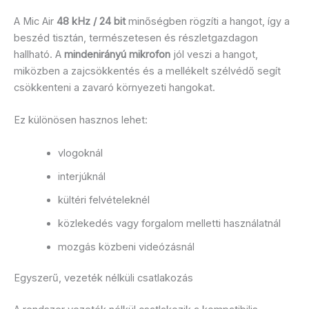
A Mic Air
48 kHz / 24 bit
minőségben rögzíti a hangot, így a
beszéd tisztán, természetesen és részletgazdagon
hallható. A
mindenirányú mikrofon
jól veszi a hangot,
miközben a zajcsökkentés és a mellékelt szélvédő segít
csökkenteni a zavaró környezeti hangokat.
Ez különösen hasznos lehet:
vlogoknál
interjúknál
kültéri felvételeknél
közlekedés vagy forgalom melletti használatnál
mozgás közbeni videózásnál
Egyszerű, vezeték nélküli csatlakozás