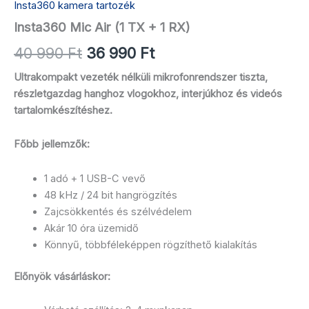
Insta360 kamera tartozék
Insta360 Mic Air (1 TX + 1 RX)
40 990
Ft
36 990
Ft
Ultrakompakt vezeték nélküli mikrofonrendszer tiszta,
részletgazdag hanghoz vlogokhoz, interjúkhoz és videós
tartalomkészítéshez.
Főbb jellemzők:
1 adó + 1 USB-C vevő
48 kHz / 24 bit hangrögzítés
Zajcsökkentés és szélvédelem
Akár 10 óra üzemidő
Könnyű, többféleképpen rögzíthető kialakítás
Előnyök vásárláskor: