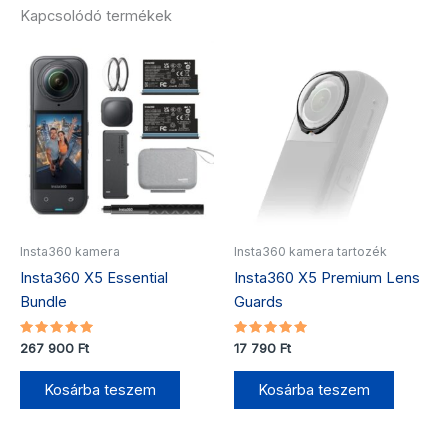
Kapcsolódó termékek
Insta360 kamera
Insta360 kamera tartozék
Insta360 X5 Essential
Insta360 X5 Premium Lens
Bundle
Guards
Értékelés:
Értékelés:
267 900
Ft
17 790
Ft
5.00
5.00
/ 5
/ 5
Kosárba teszem
Kosárba teszem