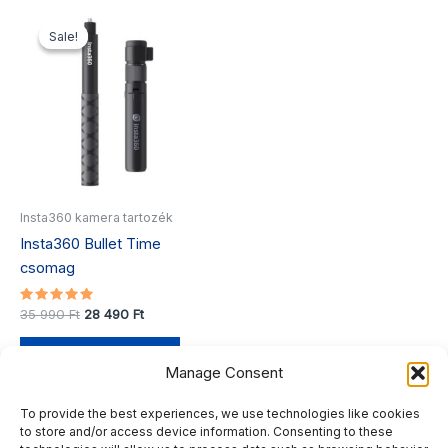
Original
Current
price
price
Sale!
Sale!
was:
is:
35
28
990 Ft.
490 Ft.
Insta360 kamera tartozék
Insta360 Bullet Time
csomag
Értékelés:
35 990
Ft
28 490
Ft
5.00
/ 5
Kosárba teszem
Manage Consent
To provide the best experiences, we use technologies like cookies
to store and/or access device information. Consenting to these