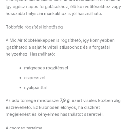
így egész napos forgatásokhoz, élő közvetítésekhez vagy
hosszabb helyszíni munkákhoz is jól használható.
Többféle rögzítési lehetőség
A Mic Air többféleképpen is rögzíthető, így könnyebben
igazíthatod a saját felvételi stílusodhoz és a forgatási
helyzethez. Használható:
mágneses rögzítéssel
csipesszel
nyakpánttal
Az adó tömege mindössze
7,9 g
, ezért viselés közben alig
észrevehető. Ez különösen előnyös, ha diszkrét
megjelenést és kényelmes használatot szeretnél.
A csomag tartalma