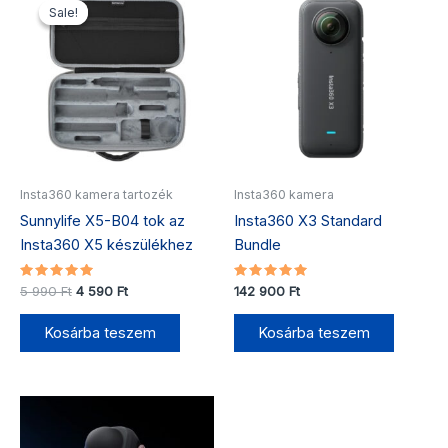
price
price
Sale!
Sale!
was:
is:
5
4
990 Ft.
590 Ft.
Insta360 kamera tartozék
Insta360 kamera
Sunnylife X5-B04 tok az
Insta360 X3 Standard
Insta360 X5 készülékhez
Bundle
Értékelés:
Értékelés:
5 990
Ft
4 590
Ft
142 900
Ft
5.00
5.00
/ 5
/ 5
Kosárba teszem
Kosárba teszem