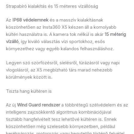
Strapabíró kialakítás és 15 méteres vízállóság
Az
IP68 védelemnek
és a masszív kialakításnak
köszönhetően az Insta360 X5 készen áll a komolyabb
kültéri használatra is. A kamera tok nélkül is akár
15 méterig
vízálló
, így kiváló választás vízi sportokhoz, esős
környezethez vagy egyéb kalandos felhasználáshoz.
Legyen szó szörfözésről, síelésről, túrázásról vagy napi
vlogolásról, az X5 megbízható társ marad nehezebb
körülmények között is.
Tiszta hang kültéren is
Az új
Wind Guard rendszer
a többrétegű szélvédelem és az
intelligens zajcsökkentő algoritmus kombinációjával
tisztább hangfelvételt tesz lehetővé kültéren is. Ennek
köszönhetően még szelesebb környezetben, például
kerékpározás, motorozás vagy hegytetőn történő felvétel