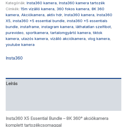
Kategóriák:
Insta360 kamera
,
Insta360 kamera tartozék
Címkék:
15m vízálló kamera
,
360 fokos kamera
,
8K 360
kamera
,
Akciókamera
,
aktív hdr
,
Insta360 kamera
,
Insta360
X5
,
insta360 x5 essential bundle
,
insta360 x5 essentials
bundle
,
instaframe
,
instagram kamera
,
láthatatlan szelfibot
,
purevideo
,
sportkamera
,
tartalomgyártó kamera
,
tiktok
kamera
,
utazós kamera
,
vízálló akciókamera
,
vlog kamera
,
youtube kamera
Insta360
Leírás
Brand
Vélemények (1)
Insta360 X5 Essential Bundle – 8K 360° akciókamera
komplett tartozékcsomaggal