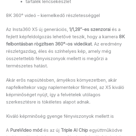
tartalék lencsekészlet
8K 360° videó – kiemelkedő részletességgel
Az Insta360 X5 új generációs,
1/1,28″-es szenzorai
és a
fejlett képfeldolgozás lehetővé teszik, hogy a kamera
8K
felbontásban rögzítsen 360°-os videókat
. Az eredmény
részletgazdag, éles és színhelyes kép, amely még
összetettebb fényviszonyok mellett is megőrzi a
természetes hatást.
Akár erős napsütésben, árnyékos környezetben, akár
napfelkeltekor vagy naplementekor filmezel, az X5 kiváló
képminőséget nyújt, így a felvételek utólagos
szerkesztésre is tökéletes alapot adnak.
Kiváló képminőség gyenge fényviszonyok mellett is
A
PureVideo mód
és az új
Triple AI Chip
együttműködve