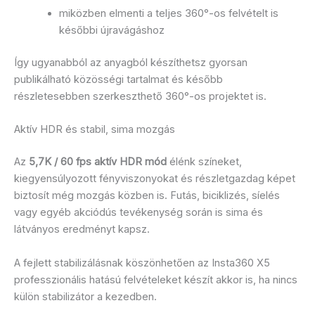
miközben elmenti a teljes 360°-os felvételt is
későbbi újravágáshoz
Így ugyanabból az anyagból készíthetsz gyorsan
publikálható közösségi tartalmat és később
részletesebben szerkeszthető 360°-os projektet is.
Aktív HDR és stabil, sima mozgás
Az
5,7K / 60 fps aktív HDR mód
élénk színeket,
kiegyensúlyozott fényviszonyokat és részletgazdag képet
biztosít még mozgás közben is. Futás, biciklizés, síelés
vagy egyéb akciódús tevékenység során is sima és
látványos eredményt kapsz.
A fejlett stabilizálásnak köszönhetően az Insta360 X5
professzionális hatású felvételeket készít akkor is, ha nincs
külön stabilizátor a kezedben.