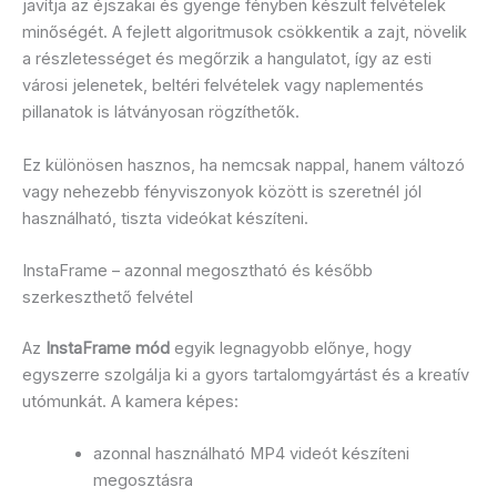
javítja az éjszakai és gyenge fényben készült felvételek
minőségét. A fejlett algoritmusok csökkentik a zajt, növelik
a részletességet és megőrzik a hangulatot, így az esti
városi jelenetek, beltéri felvételek vagy naplementés
pillanatok is látványosan rögzíthetők.
Ez különösen hasznos, ha nemcsak nappal, hanem változó
vagy nehezebb fényviszonyok között is szeretnél jól
használható, tiszta videókat készíteni.
InstaFrame – azonnal megosztható és később
szerkeszthető felvétel
Az
InstaFrame mód
egyik legnagyobb előnye, hogy
egyszerre szolgálja ki a gyors tartalomgyártást és a kreatív
utómunkát. A kamera képes:
azonnal használható MP4 videót készíteni
megosztásra