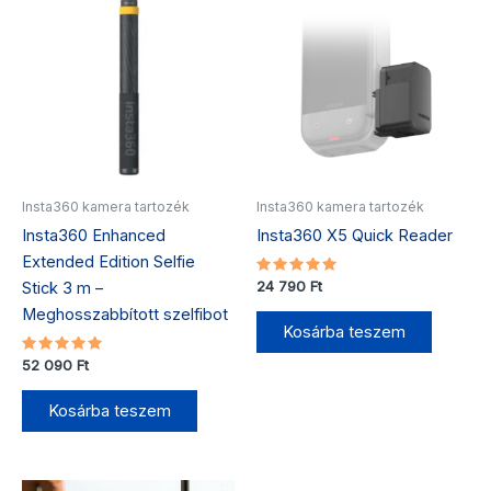
Insta360 kamera tartozék
Insta360 kamera tartozék
Insta360 Enhanced
Insta360 X5 Quick Reader
Extended Edition Selfie
Értékelés:
24 790
Ft
Stick 3 m –
5.00
/ 5
Meghosszabbított szelfibot
Kosárba teszem
Értékelés:
52 090
Ft
5.00
/ 5
Kosárba teszem