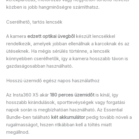
közben is jobb hangminőségre számíthatsz.
Cserélhető, tartós lencsék
A kamera
edzett optikai üvegből
készült lencsékkel
rendelkezik, amelyek jobban ellenállnak a karcoknak és az
ütéseknek. Ha mégis sérülés történne, a lencsék
könnyebben cserélhetők, így a kamera hosszabb távon is
gazdaságosabban használható.
Hosszú üzemidő egész napos használathoz
Az Insta360 X5 akár
180 perces üzemidőt
is kínál, így
hosszabb kirándulások, sporttevéységek vagy forgatási
napok során is megbízhatóan használható. Az Essential
Bundle-ben található
két akkumulátor
pedig tovább növeli a
rugalmasságot, hiszen ritkábban kell a töltés miatt
megállnod.