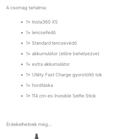
A csomag tartalma:
1× Insta360 X5
1× lencsefedő
1× Standard lencsevédő
1× akkumulátor (előre behelyezve)
1× extra akkumulátor
1× Utility Fast Charge gyorstöltő tok
1× hordtáska
1× 114 cm-es Invisible Selfie Stick
Érdekelhetnek még…