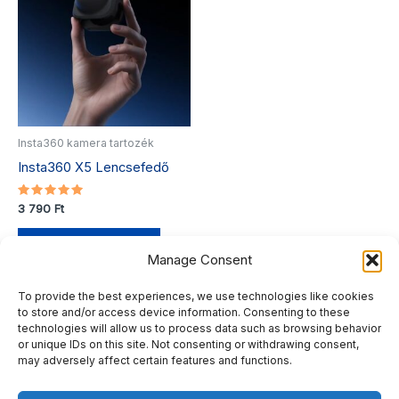
Insta360 kamera tartozék
Insta360 X5 Lencsefedő
Értékelés:
3 790
Ft
5.00
/ 5
Kosárba teszem
Manage Consent
To provide the best experiences, we use technologies like cookies
to store and/or access device information. Consenting to these
technologies will allow us to process data such as browsing behavior
or unique IDs on this site. Not consenting or withdrawing consent,
may adversely affect certain features and functions.
Adatkezelési tájékoztató
Általános Szerződési Feltételek (ÁSZF)