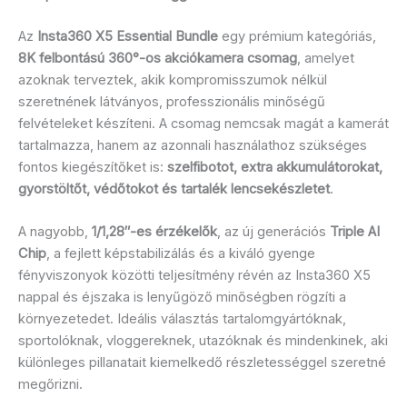
Az
Insta360 X5 Essential Bundle
egy prémium kategóriás,
8K felbontású 360°-os akciókamera csomag
, amelyet
azoknak terveztek, akik kompromisszumok nélkül
szeretnének látványos, professzionális minőségű
felvételeket készíteni. A csomag nemcsak magát a kamerát
tartalmazza, hanem az azonnali használathoz szükséges
fontos kiegészítőket is:
szelfibotot, extra akkumulátorokat,
gyorstöltőt, védőtokot és tartalék lencsekészletet
.
A nagyobb,
1/1,28″-es érzékelők
, az új generációs
Triple AI
Chip
, a fejlett képstabilizálás és a kiváló gyenge
fényviszonyok közötti teljesítmény révén az Insta360 X5
nappal és éjszaka is lenyűgöző minőségben rögzíti a
környezetedet. Ideális választás tartalomgyártóknak,
sportolóknak, vloggereknek, utazóknak és mindenkinek, aki
különleges pillanatait kiemelkedő részletességgel szeretné
megőrizni.