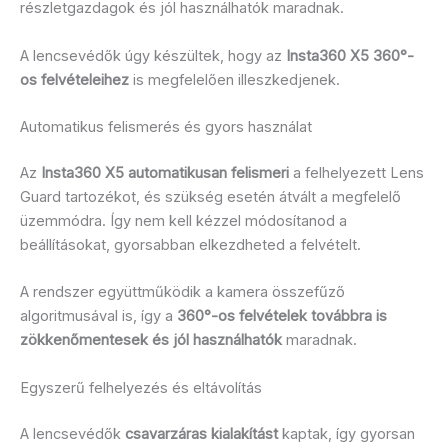
részletgazdagok és jól használhatók maradnak.
A lencsevédők úgy készültek, hogy az
Insta360 X5 360°-
os felvételeihez
is megfelelően illeszkedjenek.
Automatikus felismerés és gyors használat
Az
Insta360 X5 automatikusan felismeri
a felhelyezett Lens
Guard tartozékot, és szükség esetén átvált a megfelelő
üzemmódra. Így nem kell kézzel módosítanod a
beállításokat, gyorsabban elkezdheted a felvételt.
A rendszer együttműködik a kamera összefűző
algoritmusával is, így a
360°-os felvételek továbbra is
zökkenőmentesek és jól használhatók
maradnak.
Egyszerű felhelyezés és eltávolítás
A lencsevédők
csavarzáras kialakítást
kaptak, így gyorsan