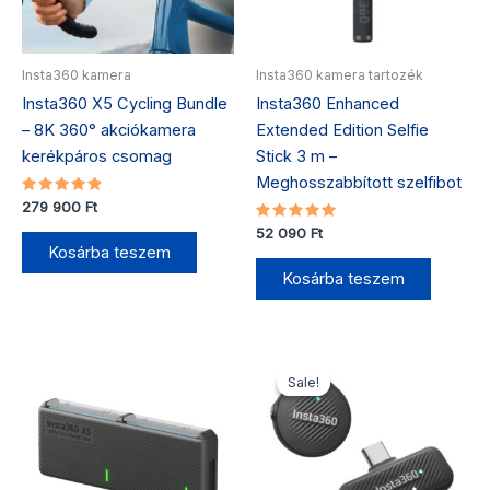
Insta360 kamera
Insta360 kamera tartozék
Insta360 X5 Cycling Bundle
Insta360 Enhanced
– 8K 360° akciókamera
Extended Edition Selfie
kerékpáros csomag
Stick 3 m –
Meghosszabbított szelfibot
Értékelés:
279 900
Ft
5.00
/ 5
Értékelés:
52 090
Ft
5.00
Kosárba teszem
/ 5
Kosárba teszem
Original
Current
price
price
Sale!
Sale!
was:
is:
40
36
990 Ft.
990 Ft.