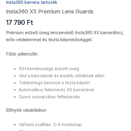
Insta360 kamera tartozék
Insta360 X5 Premium Lens Guards
17 790
Ft
Prémium edzett üveg lencsevédő Insta360 X5 kamerához,
erős védelemmel és tiszta képminőséggel.
Főbb jellemzők:
10H keménységű edzett üveg
Véd a karcolások és kisebb ütődések ellen
Többrétegű bevonat a tiszta képért
Automatikus felismerés X5 kamerával
Gyors csavarzáras felhelyezés
Előnyök vásárláskor:
Várható szállítás: 2–4 munkanap