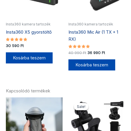
Insta360 kamera tartozék
Insta360 kamera tartozék
Insta360 X5 gyorstöltő
Insta360 Mic Air (1 TX + 1
RX)
Értékelés:
30 590
Ft
5.00
/ 5
Értékelés:
40 990
Ft
36 990
Ft
5.00
Kosárba teszem
/ 5
Kosárba teszem
Kapcsolódó termékek
Original
Current
price
price
Sale!
Sale!
was:
is:
2
1
290 Ft.
920 Ft.