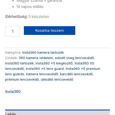
Magyar számla + garancia
14 napos elállás
Elérhetőség:
5 készleten
Kosárba teszem
Kategória:
Insta360 kamera tartozék
Címkék:
360 kamera védelem
,
edzett üveg lencsevédő
,
Insta360 tartozék
,
insta360 x5 kiegészítő
,
Insta360 X5
lencsevédő
,
insta360 x5 lens guard
,
insta360 x5 premium
lens guards
,
kamera lencsevédő
,
karcálló lencsevédő
,
prémium lencsevédő
,
ütésálló lencsevédő
Insta360
Leírás