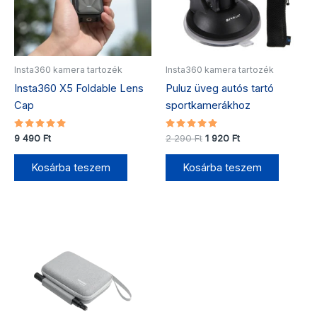
Insta360 kamera tartozék
Insta360 kamera tartozék
Insta360 X5 Foldable Lens
Puluz üveg autós tartó
Cap
sportkamerákhoz
Értékelés:
Értékelés:
9 490
Ft
2 290
Ft
1 920
Ft
5.00
5.00
/ 5
/ 5
Kosárba teszem
Kosárba teszem