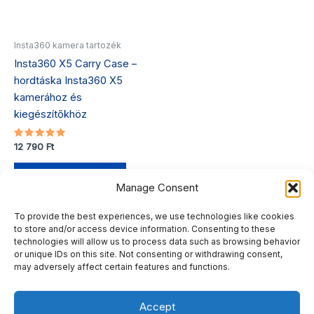
Insta360 kamera tartozék
Insta360 X5 Carry Case –
hordtáska Insta360 X5
kamerához és
kiegészítőkhöz
Értékelés:
12 790
Ft
5.00
/ 5
Kosárba teszem
Manage Consent
To provide the best experiences, we use technologies like cookies
to store and/or access device information. Consenting to these
technologies will allow us to process data such as browsing behavior
or unique IDs on this site. Not consenting or withdrawing consent,
may adversely affect certain features and functions.
Adatkezelési tájékoztató
Általános Szerződési Feltételek (ÁSZF)
Accept