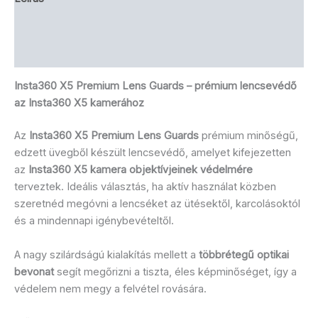
Brand
Vélemények (1)
Insta360 X5 Premium Lens Guards – prémium lencsevédő
az Insta360 X5 kamerához
Az
Insta360 X5 Premium Lens Guards
prémium minőségű,
edzett üvegből készült lencsevédő, amelyet kifejezetten
az
Insta360 X5 kamera objektívjeinek védelmére
terveztek. Ideális választás, ha aktív használat közben
szeretnéd megóvni a lencséket az ütésektől, karcolásoktól
és a mindennapi igénybevételtől.
A nagy szilárdságú kialakítás mellett a
többrétegű optikai
bevonat
segít megőrizni a tiszta, éles képminőséget, így a
védelem nem megy a felvétel rovására.