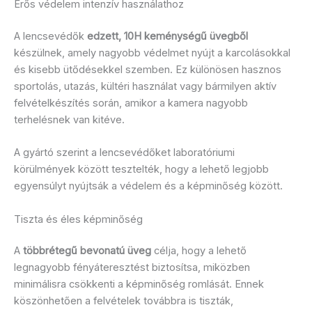
Erős védelem intenzív használathoz
A lencsevédők
edzett, 10H keménységű üvegből
készülnek, amely nagyobb védelmet nyújt a karcolásokkal
és kisebb ütődésekkel szemben. Ez különösen hasznos
sportolás, utazás, kültéri használat vagy bármilyen aktív
felvételkészítés során, amikor a kamera nagyobb
terhelésnek van kitéve.
A gyártó szerint a lencsevédőket laboratóriumi
körülmények között tesztelték, hogy a lehető legjobb
egyensúlyt nyújtsák a védelem és a képminőség között.
Tiszta és éles képminőség
A
többrétegű bevonatú üveg
célja, hogy a lehető
legnagyobb fényáteresztést biztosítsa, miközben
minimálisra csökkenti a képminőség romlását. Ennek
köszönhetően a felvételek továbbra is tiszták,